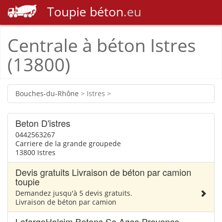
Toupie
béton
.eu
Centrale à béton Istres
(13800)
Bouches-du-Rhône
> Istres >
Beton D'istres
0442563267
Carriere de la grande groupede
13800 Istres
Devis gratuits Livraison de béton par camion
toupie
Demandez jusqu'à 5 devis gratuits.
Livraison de béton par camion
LafargeHolcim Betons Se Agce Provence