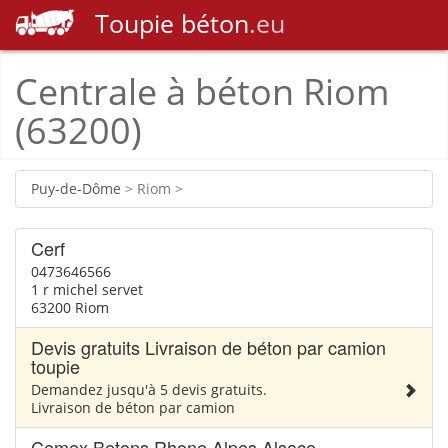
Toupie
béton
.eu
Centrale à béton Riom
(63200)
Puy-de-Dôme
> Riom >
Cerf
0473646566
1 r michel servet
63200 Riom
Devis gratuits Livraison de béton par camion
toupie
Demandez jusqu'à 5 devis gratuits.
Livraison de béton par camion
Cemex Betons Rhone Alpes Alsace