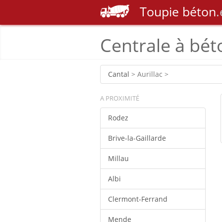
Toupie
béton
.
Centrale à bét
Cantal
> Aurillac >
A PROXIMITÉ
Rodez
Brive-la-Gaillarde
Millau
Albi
Clermont-Ferrand
Mende