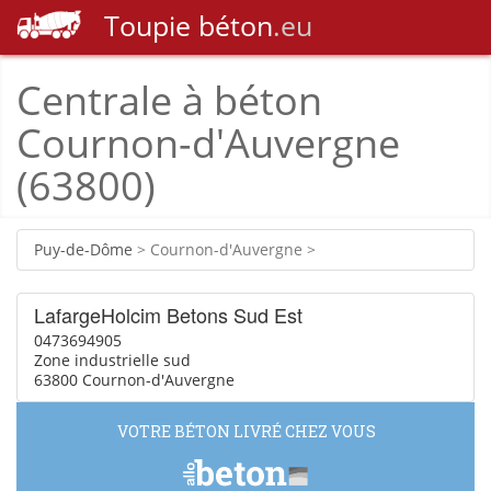
Toupie
béton
.eu
Centrale à béton
Cournon-d'Auvergne
(63800)
Puy-de-Dôme
> Cournon-d'Auvergne >
LafargeHolcim Betons Sud Est
0473694905
Zone industrielle sud
63800 Cournon-d'Auvergne
VOTRE BÉTON LIVRÉ CHEZ VOUS