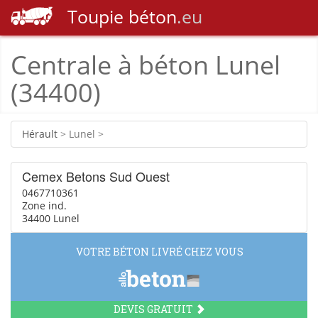
Toupie
béton
.eu
Centrale à béton Lunel
(34400)
Hérault
> Lunel >
Cemex Betons Sud Ouest
0467710361
Zone ind.
34400 Lunel
VOTRE BÉTON LIVRÉ CHEZ VOUS
DEVIS GRATUIT