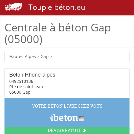
Toupie
béton
.eu
Centrale à béton Gap
(05000)
Hautes-Alpes
> Gap >
Beton Rhone-alpes
0492510136
Rte de saint jean
05000 Gap
VOTRE BÉTON LIVRÉ CHEZ VOUS
DEVIS GRATUIT