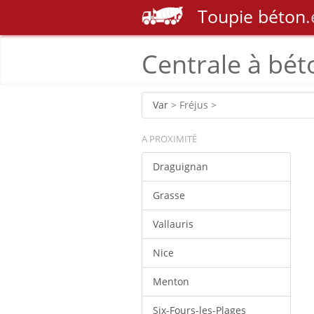
Toupie
béton
.
Centrale à bét
Var
> Fréjus >
A PROXIMITÉ
Draguignan
Grasse
Vallauris
Nice
Menton
Six-Fours-les-Plages