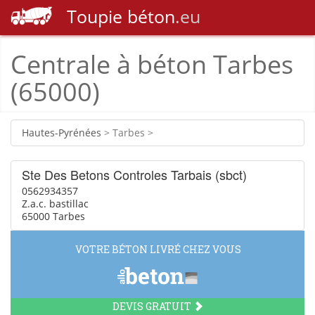
Toupie
béton
.eu
Centrale à béton Tarbes
(65000)
Hautes-Pyrénées
> Tarbes >
Ste Des Betons Controles Tarbais (sbct)
0562934357
Z.a.c. bastillac
65000 Tarbes
VOTRE BÉTON LIVRÉ CHEZ VOUS
DEVIS GRATUIT