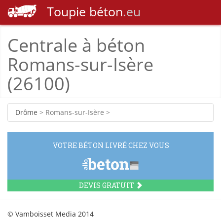
Toupie
béton
.eu
Centrale à béton
Romans-sur-Isère
(26100)
Drôme
> Romans-sur-Isère >
VOTRE BÉTON LIVRÉ CHEZ VOUS
DEVIS GRATUIT
© Vamboisset Media 2014