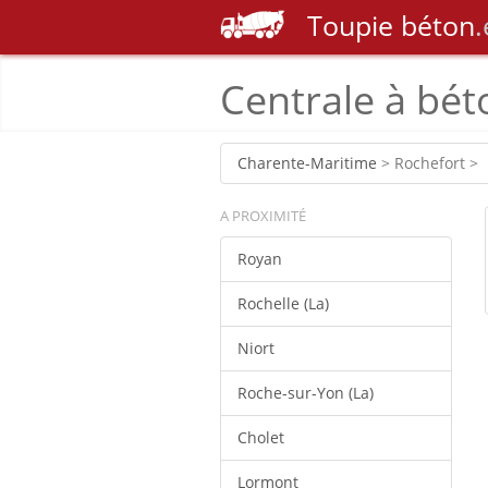
Toupie
béton
.
Centrale à bét
Charente-Maritime
> Rochefort >
A PROXIMITÉ
Royan
Rochelle (La)
Niort
Roche-sur-Yon (La)
Cholet
Lormont