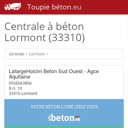
Toupie
béton
.eu
Centrale à béton
Lormont (33310)
Gironde
> Lormont >
LafargeHolcim Beton Sud Ouest - Agce
Aquitaine
0556063856
R.n. 10
33310 Lormont
VOTRE BÉTON LIVRÉ CHEZ VOUS