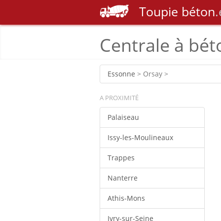
Toupie
béton
.
Centrale à bét
Essonne
> Orsay >
A PROXIMITÉ
Palaiseau
Issy-les-Moulineaux
Trappes
Nanterre
Athis-Mons
Ivry-sur-Seine