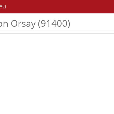
eu
on Orsay (91400)