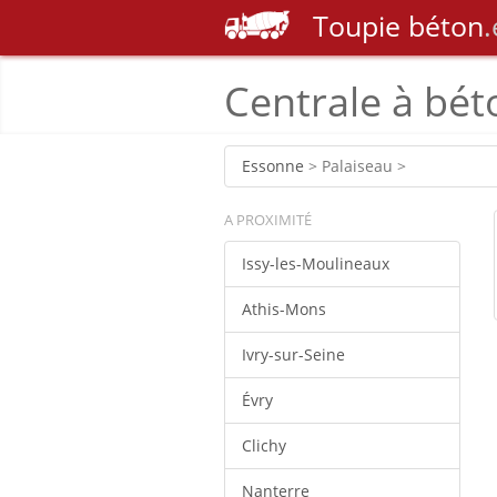
Toupie
béton
.
Centrale à bét
Essonne
> Palaiseau >
A PROXIMITÉ
Issy-les-Moulineaux
Athis-Mons
Ivry-sur-Seine
Évry
Clichy
Nanterre