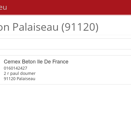
eu
on Palaiseau (91120)
Cemex Beton Ile De France
0160142427
2 r paul doumer
91120 Palaiseau