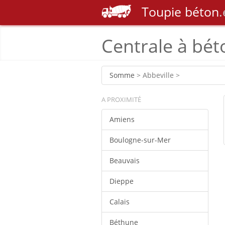
Toupie
béton
.
Centrale à bét
Somme
> Abbeville >
A PROXIMITÉ
Amiens
Boulogne-sur-Mer
Beauvais
Dieppe
Calais
Béthune