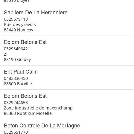
88510 Éloyes
Sabliere De La Heronniere
0329679118
Rue des gravots
88440 Nomexy
Eqiom Betons Est
0329340642
Zi
88190 Golbey
Ent Paul Calin
0483830450
88300 Barville
Eqiom Betons Est
0329244653
Zone industrielle de maxonchamp
88360 Rupt-sur-Moselle
Beton Controle De La Mortagne
0329651770