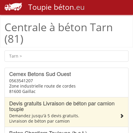
Toupie
béton
.eu
Centrale à béton Tarn
(81)
Tarn >
Cemex Betons Sud Ouest
0563541207
Zone industrielle route de cordes
81600 Gaillac
Devis gratuits Livraison de béton par camion
toupie
Demandez jusqu'à 5 devis gratuits.
Livraison de béton par camion
Beton Chantiers Toulouse (b.c.t.)