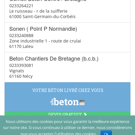
0233264221
Le ruisseau - r de la suifferie
61000 Saint-Germain-du-Corbéis
Sonen ( Point P Normandie)
0233240888
Zone industrielle 1 - route de crulai
61170 Laleu
Beton Chantiers De Bretagne (b.c.b.)
0233393081
Vignats
61160 Nécy
VOTRE BÉTON LIVRÉ CHEZ VOUS
DEVIS GRATUIT
Nous utilisons des cookies pour vous garantir la meilleure expérience
sur notre site. Si vous continuez à utiliser ce dernier, nous considérerons
© Vamboisset Media 2014
que vous acceptez l'utilisation des cookies.
Ok