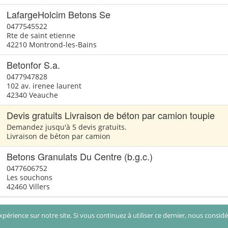
LafargeHolcim Betons Se
0477545522
Rte de saint etienne
42210 Montrond-les-Bains
Betonfor S.a.
0477947828
102 av. irenee laurent
42340 Veauche
Devis gratuits Livraison de béton par camion toupie
Demandez jusqu'à 5 devis gratuits.
Livraison de béton par camion
Betons Granulats Du Centre (b.g.c.)
0477606752
Les souchons
42460 Villers
périence sur notre site. Si vous continuez à utiliser ce dernier, nous consid