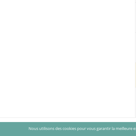
© Vamboisset Media 2014
Nous utilisons des cookies pour vous garantir la meilleure ex