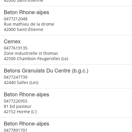
42000 Saint-Étienne
Beton Rhone-alpes
0477212048
Rue mathieu de la drome
42000 Saint-Étienne
Cemex
0477619135
Zone industrielle st thomas
42500 Chambon-Feugerolles (Le)
Betons Granulats Du Centre (b.g.c.)
0477247739
42440 Salles (Les)
Beton Rhone-alpes
0477226955
81 bd pasteur
42152 Horme (L')
Beton Rhone-alpes
0477891701