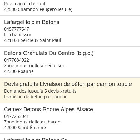
Rue marcel dassault
42500 Chambon-Feugerolles (Le)
LafargeHolcim Betons
0457777547
Le chanasson
42110 Épercieux-Saint-Paul
Betons Granulats Du Centre (b.g.c.)
0477684022
Zone industrielle arsenal sud
42300 Roanne
Devis gratuits Livraison de béton par camion toupie
Demandez jusqu'à 5 devis gratuits.
Livraison de béton par camion
Cemex Betons Rhone Alpes Alsace
0477253041
Zone industrielle du bardot
42000 Saint-Étienne
LafargeHolcim Betons Se