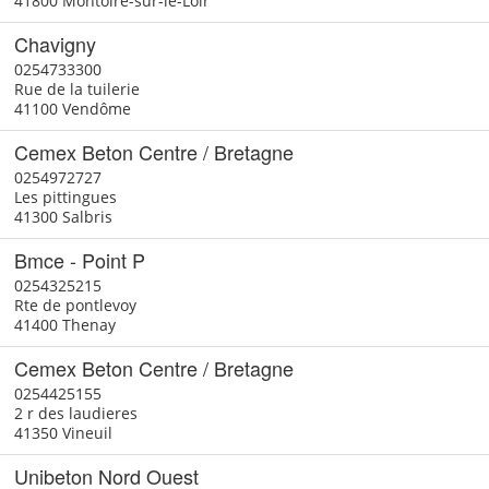
41800 Montoire-sur-le-Loir
Chavigny
0254733300
Rue de la tuilerie
41100 Vendôme
Cemex Beton Centre / Bretagne
0254972727
Les pittingues
41300 Salbris
Bmce - Point P
0254325215
Rte de pontlevoy
41400 Thenay
Cemex Beton Centre / Bretagne
0254425155
2 r des laudieres
41350 Vineuil
Unibeton Nord Ouest