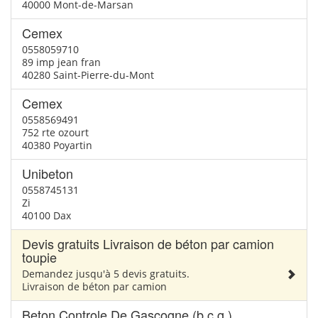
40000 Mont-de-Marsan
Cemex
0558059710
89 imp jean fran
40280 Saint-Pierre-du-Mont
Cemex
0558569491
752 rte ozourt
40380 Poyartin
Unibeton
0558745131
Zi
40100 Dax
Devis gratuits Livraison de béton par camion
toupie
Demandez jusqu'à 5 devis gratuits.
Livraison de béton par camion
Beton Controle De Gascogne (b.c.g.)