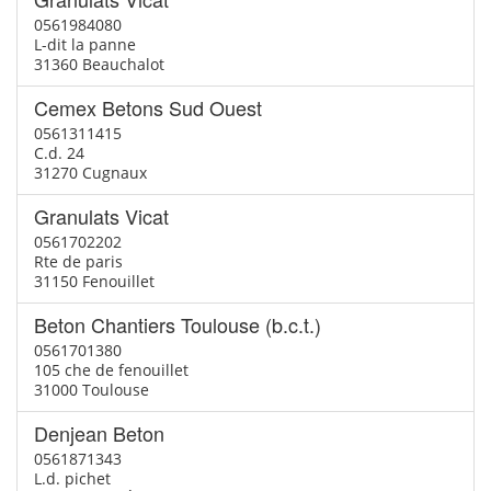
0561984080
L-dit la panne
31360 Beauchalot
Cemex Betons Sud Ouest
0561311415
C.d. 24
31270 Cugnaux
Granulats Vicat
0561702202
Rte de paris
31150 Fenouillet
Beton Chantiers Toulouse (b.c.t.)
0561701380
105 che de fenouillet
31000 Toulouse
Denjean Beton
0561871343
L.d. pichet