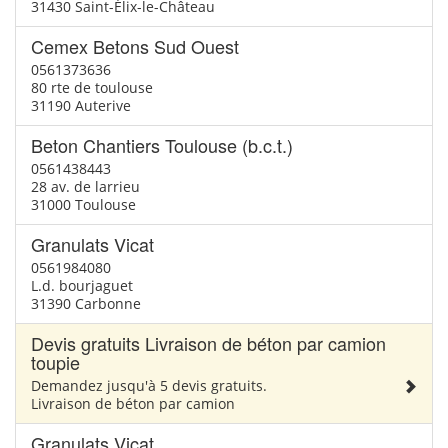
31430 Saint-Élix-le-Château
Cemex Betons Sud Ouest
0561373636
80 rte de toulouse
31190 Auterive
Beton Chantiers Toulouse (b.c.t.)
0561438443
28 av. de larrieu
31000 Toulouse
Granulats Vicat
0561984080
L.d. bourjaguet
31390 Carbonne
Devis gratuits Livraison de béton par camion
toupie
Demandez jusqu'à 5 devis gratuits.
Livraison de béton par camion
Granulats Vicat