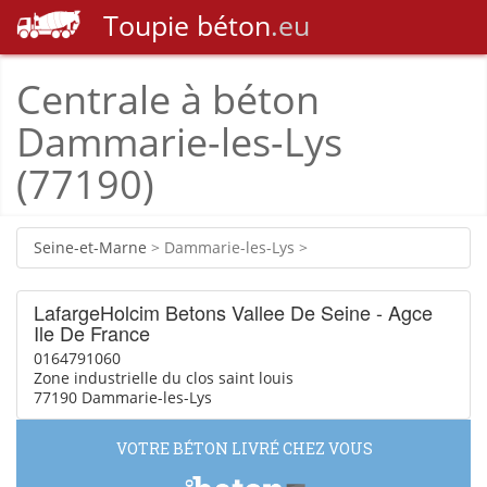
Toupie
béton
.eu
Centrale à béton
Dammarie-les-Lys
(77190)
Seine-et-Marne
> Dammarie-les-Lys >
LafargeHolcim Betons Vallee De Seine - Agce
Ile De France
0164791060
Zone industrielle du clos saint louis
77190 Dammarie-les-Lys
VOTRE BÉTON LIVRÉ CHEZ VOUS