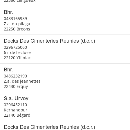
22360 Langueux
Bhr.
0483165989
Z.a. du pilaga
22250 Broons
Docks Des Cimenteries Reunies (d.c.r.)
0296725060
6 r de l'ecluse
22120 Yffiniac
Bhr.
0486232190
Z.a. des jeannettes
22430 Erquy
S.a. Urvoy
0296452110
Kernandour
22140 Bégard
Docks Des Cimenteries Reunies (d.c.r.)