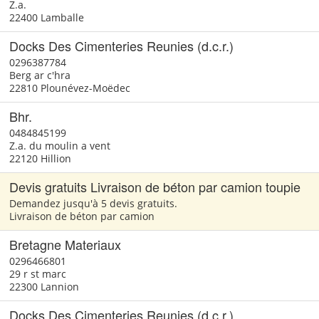
Z.a.
22400 Lamballe
Docks Des Cimenteries Reunies (d.c.r.)
0296387784
Berg ar c'hra
22810 Plounévez-Moëdec
Bhr.
0484845199
Z.a. du moulin a vent
22120 Hillion
Devis gratuits Livraison de béton par camion toupie
Demandez jusqu'à 5 devis gratuits.
Livraison de béton par camion
Bretagne Materiaux
0296466801
29 r st marc
22300 Lannion
Docks Des Cimenteries Reunies (d.c.r.)