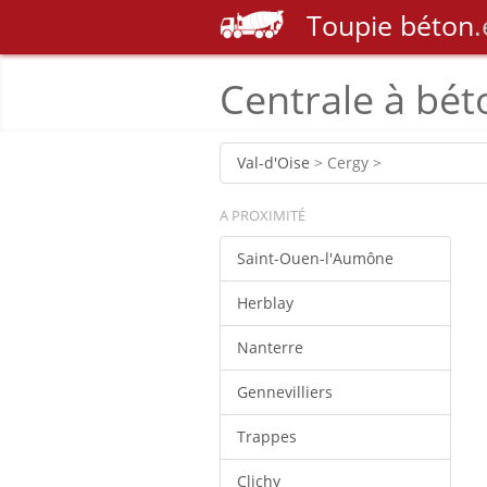
Toupie
béton
.
Centrale à bét
Val-d'Oise
> Cergy >
A PROXIMITÉ
Saint-Ouen-l'Aumône
Herblay
Nanterre
Gennevilliers
Trappes
Clichy