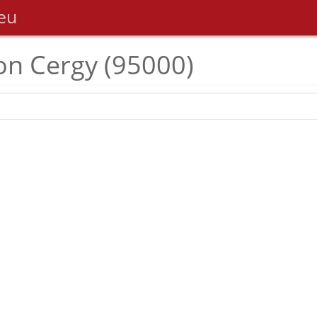
eu
on Cergy (95000)