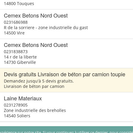
14800 Touques
Cemex Betons Nord Ouest
0231686988
R de la sorriere - zone industrielle du gast
14500 Vire
Cemex Betons Nord Ouest
0231838873
14 r de la liberte
14730 Giberville
Devis gratuits Livraison de béton par camion toupie
Demandez jusqu'à 5 devis gratuits.
Livraison de béton par camion
Laine Materiaux
0231278905
Zone industrielle des breholles
14540 Soliers
périence sur notre site. Si vous continuez à utiliser ce dernier, nous consid